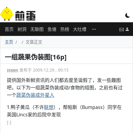
首页
树洞
无聊图
鱼塘
热榜
大吐槽
主页
文章正文
一组蔬果伪装图[16p]
steen
发布于 2009.12.29 , 00:15
提供国外新鲜资讯的人们都去度圣诞假了，发一些趣图
吧，以下为一组蔬菜伪装成动/食物的组图，之前也有过
一个
蔬菜伪装成外星人
1.鸭子黄瓜（不许
联想
），帮帕斯（Bumpass）同学在
英国Lincs家的后院中发现
[-]