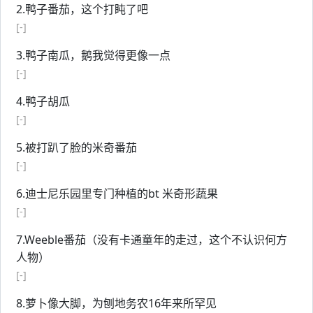
2.鸭子番茄，这个打盹了吧
[-]
3.鸭子南瓜，鹅我觉得更像一点
[-]
4.鸭子胡瓜
[-]
5.被打趴了脸的米奇番茄
[-]
6.迪士尼乐园里专门种植的bt 米奇形蔬果
[-]
7.Weeble番茄（没有卡通童年的走过，这个不认识何方
人物）
[-]
8.萝卜像大脚，为刨地务农16年来所罕见