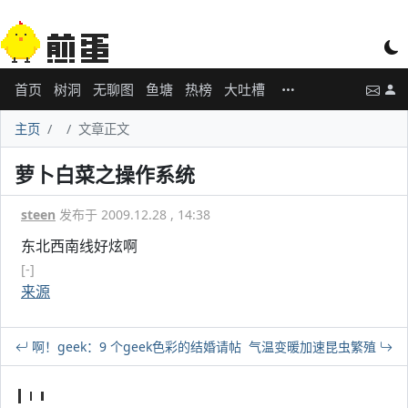
首页
树洞
无聊图
鱼塘
热榜
大吐槽
主页
文章正文
萝卜白菜之操作系统
steen
发布于 2009.12.28 , 14:38
东北西南线好炫啊
[-]
来源
啊！geek：9 个geek色彩的结婚请帖
气温变暖加速昆虫繁殖