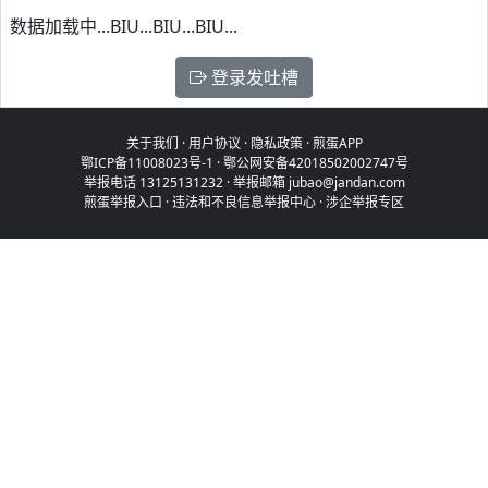
数据加载中...BIU...BIU...BIU...
登录发吐槽
关于我们
·
用户协议
·
隐私政策
·
煎蛋APP
鄂ICP备11008023号-1
·
鄂公网安备42018502002747号
举报电话 13125131232 · 举报邮箱 jubao@jandan.com
煎蛋举报入口
·
违法和不良信息举报中心
·
涉企举报专区