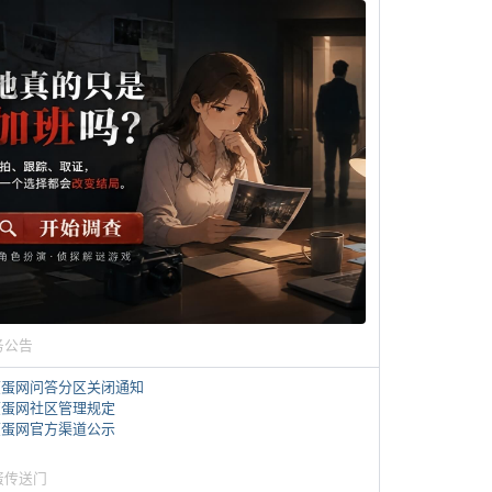
务公告
煎蛋网问答分区关闭通知
煎蛋网社区管理规定
煎蛋网官方渠道公示
蛋传送门