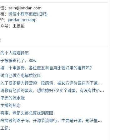
反馈：sein@jandan.com
投稿：
微信小程序煎蛋(扫码)
APP：
jandan.net/app
 公众号：王摸鱼
塘
 我的个人戒烟经历
侄子被骗彩礼了，30w
 想换一个电饭煲，各位蛋友有自用比较好用的推荐吗？
 尝试自己做点电解质饮料
*
投入了很多精力经营的一段感情，被女方评价说在向下兼容我，感觉有点破防
*
想请教有经验的蛋友，想给媳妇7夕买个跳蛋，有没有性价比高的推荐
 千里光的流水账
女主播的热恋
 大喜事，老是头疼总算找到原因
*
有啥搞钱的路子吗，开源节流都行，主要是开源，刑法里的咱不做
打工记、