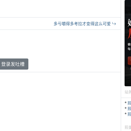
多亏嚼得多考拉才变得这么可爱
登录发吐槽
站
*
*
*
煎