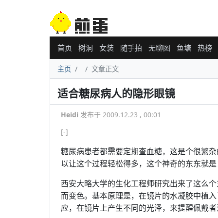
首页
树洞
女装
随手拍
无聊图
鱼塘
热榜
主页
文章正文
适合糖尿病人的隐形眼镜
Heidi
发布于 2009.12.23 , 00:01
[-]
糖尿病患者都需要定期查血糖，这是个很繁杂
以让这个过程轻松得多，这个神奇的东东就是
西安大略大学的生化工程师研究出来了这么个
而变色。基本原理是，在镜片的水凝胶中植入
应，在镜片上产生不同的光泽，来提醒佩戴者