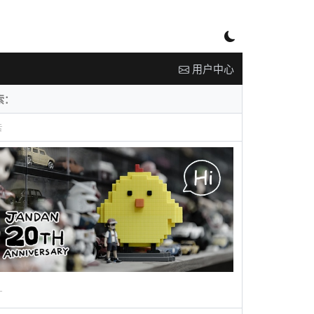
用户中心
告
广