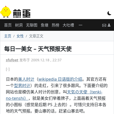
首页
树洞
无聊图
鱼塘
热榜
大吐槽
主页
女性
文章正文
每日一美女 – 天气预报天使
sfufoet
发布于 2009.12.18 , 22:37
[-]
日本的
美人时计
（
wikipedia 日语版的介绍
。其官方还有
一个
型男时计
）的走红，引来了很多跟风。下面要介绍的
网站也是模仿美人时计的创意，叫
天気の天使（tenki-
no-tenshi）
，就是美女们举着牌子，上面画着天气预报
的小图标（感觉是后期 PS 上去的）。可惜只支持日本各
地的天气预报。要山寨的话，赶紧山寨去吧。