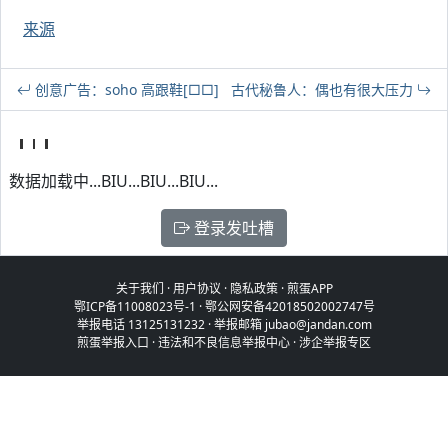
来源
创意广告：soho 高跟鞋[□□]
古代秘鲁人：偶也有很大压力
数据加载中...BIU...BIU...BIU...
登录发吐槽
关于我们
·
用户协议
·
隐私政策
·
煎蛋APP
鄂ICP备11008023号-1
·
鄂公网安备42018502002747号
举报电话 13125131232 · 举报邮箱 jubao@jandan.com
煎蛋举报入口
·
违法和不良信息举报中心
·
涉企举报专区