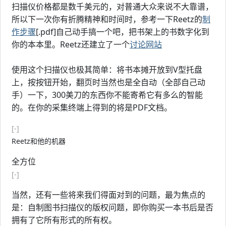
扫描仪价格都是数千美元的，对普通大众来说不大靠谱，
所以下一次你有折腾精神和时间时，参考一下Reetz的
制
作步骤
[.pdf]自己动手搞一个吧，把书架上的书数字化到
你的本本里。Reetz还建立了一个
讨论网站
使用这个扫描仪也极其简单：将书本摊开放到V型托盘
上，按按钮开始，翻页时当然也是全自动（全部自己动
手）一下，300美刀的东西你不能寄希它有多么的智能
的。在你的采集终端上得到的将是PDF文档。
[-]
Reetz和他的机器
全方位
[-]
当然，还有一些将来我们得面对到的问题，最为焦点的
是：自制图书扫描仪的版权问题，即你购买一本书后是否
拥有了它所有形式的所有权。