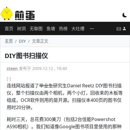
首页
树洞
无聊图
鱼塘
热榜
大吐槽
主页
DIY
文章正文
DIY图书扫描仪
steen
发布于 2009.12.12 , 18:40
[-]
连线网站报道了
毕业生
研究生Daniel Reetz DIY图书扫描
仪，整个扫描仪由两个相机，两个小灯，回收来的木板等
组成，OCR软件则用的是开源。扫描仪本400页的图书仅
用时20分钟。
耗时三天，总花费300美刀（包括2台佳能Powershot
A590相机）。我们知道像Google图书项目里使用的那种