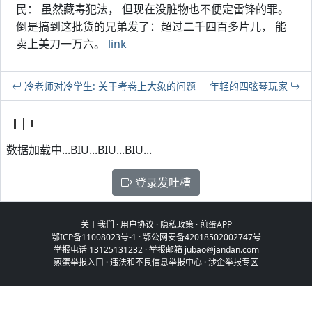
民： 虽然藏毒犯法， 但现在没脏物也不便定雷锋的罪。
倒是搞到这批货的兄弟发了：超过二千四百多片儿， 能
卖上美刀一万六。
link
冷老师对冷学生: 关于考卷上大象的问题
年轻的四弦琴玩家
数据加载中...BIU...BIU...BIU...
登录发吐槽
关于我们
·
用户协议
·
隐私政策
·
煎蛋APP
鄂ICP备11008023号-1
·
鄂公网安备42018502002747号
举报电话 13125131232 · 举报邮箱 jubao@jandan.com
煎蛋举报入口
·
违法和不良信息举报中心
·
涉企举报专区