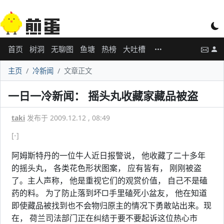
首页
树洞
无聊图
鱼塘
热榜
大吐槽
主页
冷新闻
文章正文
一日一冷新闻： 摇头丸收藏家藏品被盗
taki
发布于 2009.12.12 , 08:49
[-]
阿姆斯特丹的一位牛人近日报警说， 他收藏了二十多年
的摇头丸， 各类花色形状图案， 应有皆有， 刚刚被盗
了。主人声称， 他是重视它们的观赏价值， 自己不是磕
药的料。 为了防止落到坏□手里磕死小盆友， 他在知道
即使藏品被找到也不会物归原主的情况下勇敢站出来。现
在， 荷兰司法部门正在纠结于要不要起诉这位热心市