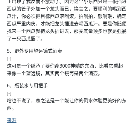
正出现了我反而不激动了。因为这个小东西只是一根插进
西瓜的管子外加一个龙头而已，换言之，要顺利的喝到西
瓜汁，你必须把目标西瓜滚啊滚，拍啊拍，敲啊敲，确定
西瓜严重内伤，才能把龙头插进去喝西瓜汁。要是你随便
找来一个西瓜就把龙头插进去，那充其量顶多也就是强暴
了一只西瓜罢了。
5、野外专用望远镜式酒壶
[-]
这可是一个继承了要你命3000神髓的东西，比看它看起
来像一个望远镜，其实两个镜筒是两个酒壶。
6、瓶装水专用把手
[-]
啥也不说了，总之这是一个能让你的倒水体验更美好的东
西。
来源