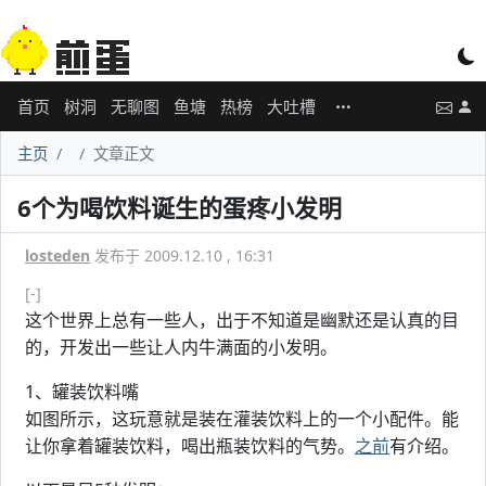
首页
树洞
无聊图
鱼塘
热榜
大吐槽
主页
文章正文
6个为喝饮料诞生的蛋疼小发明
losteden
发布于 2009.12.10 , 16:31
[-]
这个世界上总有一些人，出于不知道是幽默还是认真的目
的，开发出一些让人内牛满面的小发明。
1、罐装饮料嘴
如图所示，这玩意就是装在灌装饮料上的一个小配件。能
让你拿着罐装饮料，喝出瓶装饮料的气势。
之前
有介绍。