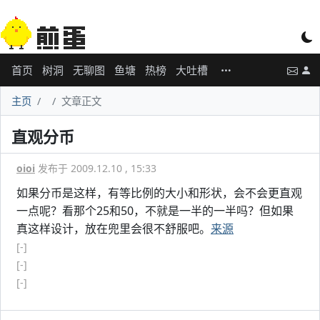
首页
树洞
无聊图
鱼塘
热榜
大吐槽
主页
文章正文
直观分币
oioi
发布于 2009.12.10 , 15:33
如果分币是这样，有等比例的大小和形状，会不会更直观
一点呢？看那个25和50，不就是一半的一半吗？但如果
真这样设计，放在兜里会很不舒服吧。
来源
[-]
[-]
[-]