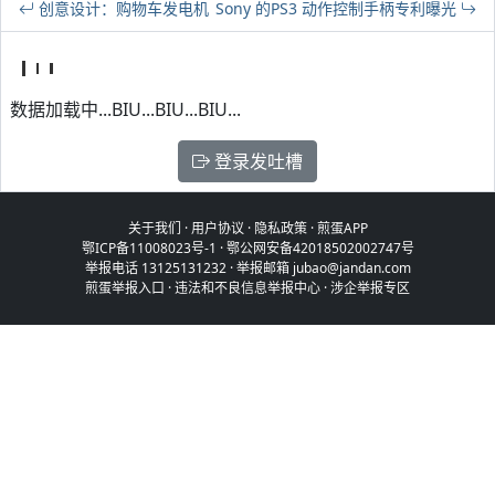
创意设计：购物车发电机
Sony 的PS3 动作控制手柄专利曝光
数据加载中...BIU...BIU...BIU...
登录发吐槽
关于我们
·
用户协议
·
隐私政策
·
煎蛋APP
鄂ICP备11008023号-1
·
鄂公网安备42018502002747号
举报电话 13125131232 · 举报邮箱 jubao@jandan.com
煎蛋举报入口
·
违法和不良信息举报中心
·
涉企举报专区