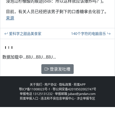
浸泡过柠檬酸的痕迹(oioi：所以这样就应该爆炸吗？)。
目前，有关人员已经把该男子剩下的口香糖拿去化验了。
来源
爱科学之甜品美食家
140个字符的电脑音乐
数据加载中...BIU...BIU...BIU...
登录发吐槽
关于我们
·
用户协议
·
隐私政策
·
煎蛋APP
鄂ICP备11008023号-1
·
鄂公网安备42018502002747号
举报电话 13125131232 · 举报邮箱 jubao@jandan.com
煎蛋举报入口
·
违法和不良信息举报中心
·
涉企举报专区