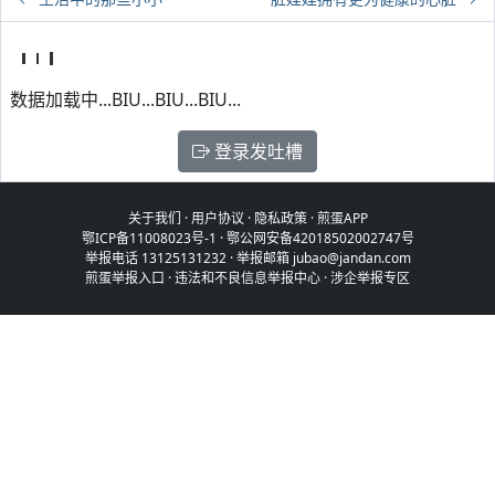
数据加载中...BIU...BIU...BIU...
登录发吐槽
关于我们
·
用户协议
·
隐私政策
·
煎蛋APP
鄂ICP备11008023号-1
·
鄂公网安备42018502002747号
举报电话 13125131232 · 举报邮箱 jubao@jandan.com
煎蛋举报入口
·
违法和不良信息举报中心
·
涉企举报专区