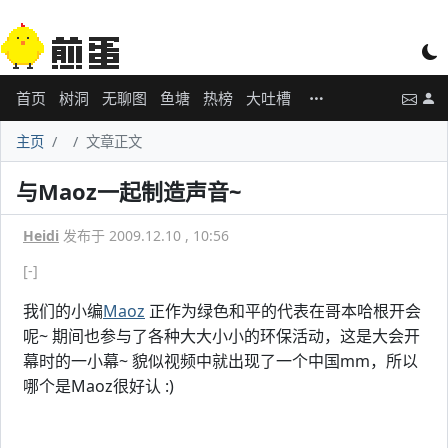
首页
树洞
无聊图
鱼塘
热榜
大吐槽
主页
文章正文
与Maoz一起制造声音~
Heidi
发布于 2009.12.10 , 10:56
[-]
我们的小编
Maoz
正作为绿色和平的代表在哥本哈根开会
呢~ 期间也参与了各种大大小小的环保活动，这是大会开
幕时的一小幕~ 貌似视频中就出现了一个中国mm，所以
哪个是Maoz很好认 :)