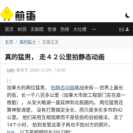
首页
树洞
无聊图
鱼塘
热榜
大吐槽
主页
真的猛士
文章正文
真的猛男， 走４２公里拍静态动画
taki
发布于 2009.12.09 , 13:00
[-]
加拿大的两位猛男，
拍静态动画
挑战央街----世界上最长
的街，长一千八百多公里（加拿大市政工程部门实在是一
根筋）， 从安大略湖一直延伸到北极圈内。 两位猛男还
算神智清楚， 没有打算搞定全长，而只是多伦多市的42
公里。 他们采用互相观摩而不是低俗的自拍做法， 走了
14个小时， 拍到发誓这辈子再也不拍对方的照片。
link
，以下是视频时长3分23秒：