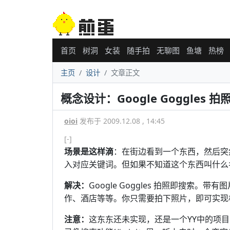
首页
树洞
女装
随手拍
无聊图
鱼塘
热榜
主页
设计
文章正文
概念设计：Google Goggles 
oioi
发布于 2009.12.08 , 14:45
[-]
场景是这样滴
：在街边看到一个东西，然后突
入对应关键词。但如果不知道这个东西叫什么
解决：
Google Goggles 拍照即搜索
作、酒店等等。你只需要拍下照片，即可实现
注意：
这东东还未实现，还是一个YY中的项