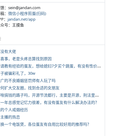
反馈：sein@jandan.com
投稿：
微信小程序煎蛋(扫码)
APP：
jandan.net/app
 公众号：王摸鱼
塘
有没有大佬
 大喜事，老是头疼总算找到原因
*
想请教有经验的蛋友，想给媳妇7夕买个跳蛋，有没有性价比高的推荐
侄子被骗彩礼了，30w
 推广的不良婚姻惩罚师有人玩了吗
 如何扩大交友圈，找到合适的女朋友
*
有啥搞钱的路子吗，开源节流都行，主要是开源，刑法里的咱不做
 近一年总感觉记忆力很差，有没有蛋友有什么解决办法的？
 我的个人戒烟经历
女主播的热恋
 想换一个电饭煲，各位蛋友有自用比较好用的推荐吗？