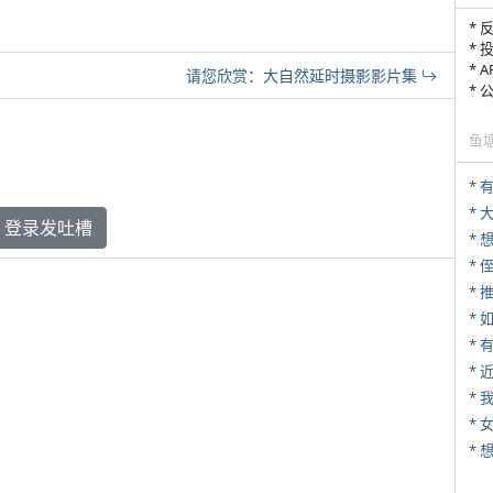
* 
* 
* 
请您欣赏：大自然延时摄影影片集
*
鱼
* 
*
登录发吐槽
* 
*
*
*
*
* 
*