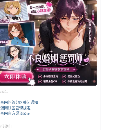
务公告
煎蛋网问答分区关闭通知
煎蛋网社区管理规定
煎蛋网官方渠道公示
蛋传送门