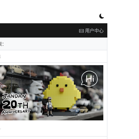
用户中心
告
广