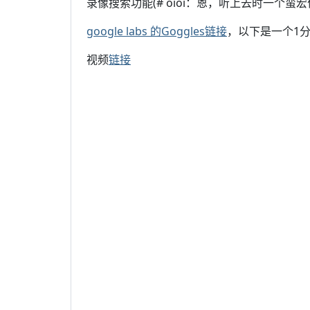
录像搜索功能(# oioi：恩，听上去时一个蛮
google labs 的Goggles链接
，以下是一个1
视频
链接