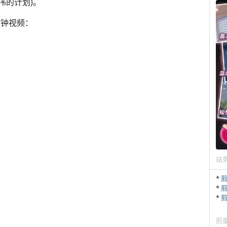
宏伟的计划)。
分钟视频：
站
*
*
*
煎