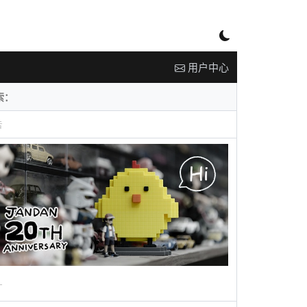
用户中心
告
广