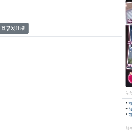
登录发吐槽
站
*
*
*
煎