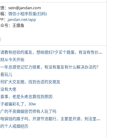
反馈：sein@jandan.com
投稿：
微信小程序煎蛋(扫码)
APP：
jandan.net/app
 公众号：王摸鱼
塘
*
想请教有经验的蛋友，想给媳妇7夕买个跳蛋，有没有性价比高的推荐
 发财从今天开始
 近一年总感觉记忆力很差，有没有蛋友有什么解决办法的？
写着玩儿
 如何扩大交友圈，找到合适的女朋友
有没有大佬
 大喜事，老是头疼总算找到原因
侄子被骗彩礼了，30w
 推广的不良婚姻惩罚师有人玩了吗
*
有啥搞钱的路子吗，开源节流都行，主要是开源，刑法里的咱不做
 我的个人戒烟经历