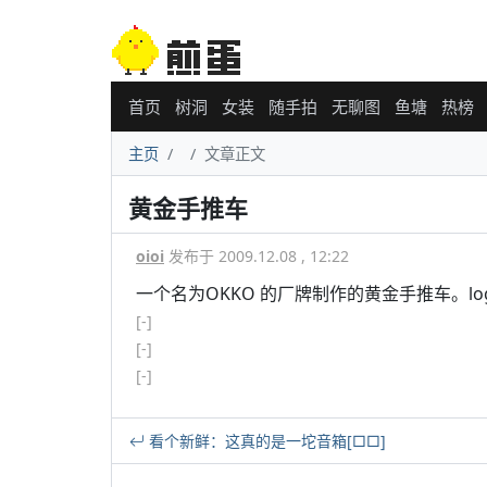
首页
树洞
女装
随手拍
无聊图
鱼塘
热榜
主页
文章正文
黄金手推车
oioi
发布于 2009.12.08 , 12:22
一个名为OKKO 的厂牌制作的黄金手推车。l
[-]
[-]
[-]
看个新鲜：这真的是一坨音箱[□□]