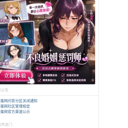
务公告
煎蛋网问答分区关闭通知
煎蛋网社区管理规定
煎蛋网官方渠道公示
蛋传送门