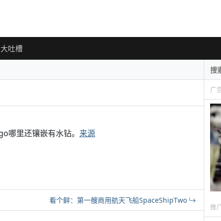
大吐槽
广
ogo哪里还镶嵌有水钻。
来源
看个鲜：第一艘商用航天飞船SpaceShipTwo
推