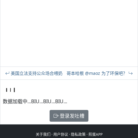
美国立法支持公众场合喂奶
哥本哈根 @maoz 为了环保吧？
数据加载中...BIU...BIU...BIU...
登录发吐槽
关于我们
·
用户协议
·
隐私政策
·
煎蛋APP