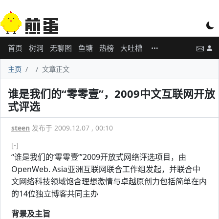
首页
树洞
无聊图
鱼塘
热榜
大吐槽
主页
文章正文
谁是我们的“零零壹”，2009中文互联网开放
式评选
steen
发布于 2009.12.07 , 00:10
[-]
“谁是我们的‘零零壹’”2009开放式网络评选项目，由
OpenWeb. Asia亚洲互联网联合工作组发起，并联合中
文网络科技领域饱含理想激情与卓越原创力包括简单在内
的14位独立博客共同主办
背景及主旨