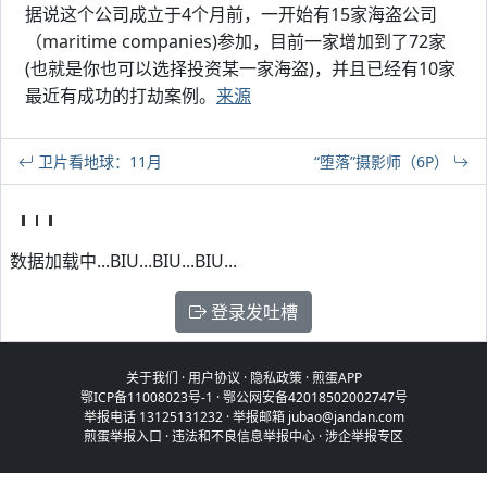
据说这个公司成立于4个月前，一开始有15家海盗公司
（maritime companies)参加，目前一家增加到了72家
(也就是你也可以选择投资某一家海盗)，并且已经有10家
最近有成功的打劫案例。
来源
卫片看地球：11月
“堕落”摄影师（6P）
数据加载中...BIU...BIU...BIU...
登录发吐槽
关于我们
·
用户协议
·
隐私政策
·
煎蛋APP
鄂ICP备11008023号-1
·
鄂公网安备42018502002747号
举报电话 13125131232 · 举报邮箱 jubao@jandan.com
煎蛋举报入口
·
违法和不良信息举报中心
·
涉企举报专区