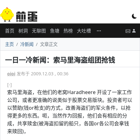
首页
树洞
无聊图
鱼塘
热榜
大吐槽
主页
冷新闻
文章正文
一日一冷新闻：索马里海盗组团抢钱
oioi
发布于 2009.12.03 , 00:36
[-]
索马里海盗，在他们的老窝Haradheere 开设了一家工作
公司，或者更准确的说类似于股票交易版块。投资者可以
以赞助(钱or枪支)的方式，改善海盗们的军火条件，以抢
得更多的东西。呃，当然作为回报，他们会有相应的分
成，共享赎金(被海盗扣留的船只，各国or各公司会拿钱
来赎回)，