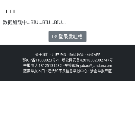
数据加载中...BIU...BIU...BIU...
登录发吐槽
关于我们
·
用户协议
·
隐私政策
·
煎蛋APP
鄂ICP备11008023号-1
·
鄂公网安备42018502002747号
举报电话 13125131232 · 举报邮箱 jubao@jandan.com
煎蛋举报入口
·
违法和不良信息举报中心
·
涉企举报专区