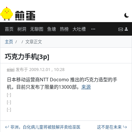
首页
树洞
无聊图
鱼塘
热榜
大吐槽
主页
文章正文
巧克力手机[3p]
oioi
发布于 2009.12.01 , 10:28
日本移动运营商NTT Docomo 推出的巧克力造型的手
机，目前只发布了限量的13000部。
来源
[-]
[-]
[-]
非洲，白化病儿童将被肢解并卖给巫医
这不是在未来