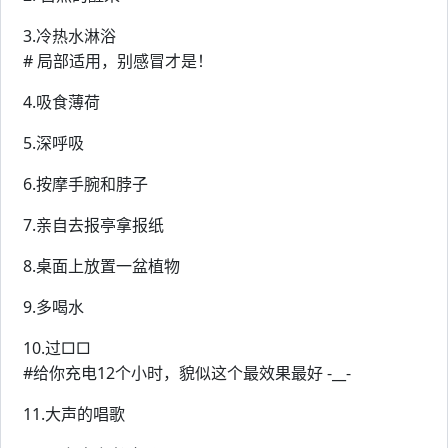
3.冷热水淋浴
# 局部适用，别感冒才是！
4.吸食薄荷
5.深呼吸
6.按摩手腕和脖子
7.亲自去报亭拿报纸
8.桌面上放置一盆植物
9.多喝水
10.过□□
#给你充电12个小时，貌似这个最效果最好 -__-
11.大声的唱歌