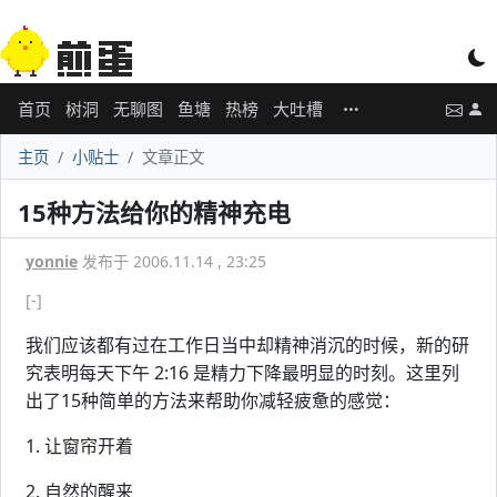
首页
树洞
无聊图
鱼塘
热榜
大吐槽
主页
小贴士
文章正文
15种方法给你的精神充电
yonnie
发布于 2006.11.14 , 23:25
[-]
我们应该都有过在工作日当中却精神消沉的时候，新的研
究表明每天下午 2:16 是精力下降最明显的时刻。这里列
出了15种简单的方法来帮助你减轻疲惫的感觉：
1. 让窗帘开着
2. 自然的醒来