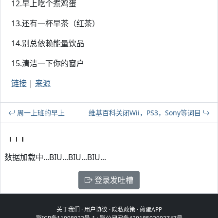
12.早上吃个煮鸡蛋
13.还有一杯早茶（红茶）
14.别总依赖能量饮品
15.清洁一下你的窗户
链接
|
来源
周一上班的早上
维基百科关闭Wii，PS3，Sony等词目
数据加载中...BIU...BIU...BIU...
登录发吐槽
关于我们
·
用户协议
·
隐私政策
·
煎蛋APP