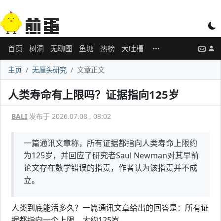
首页
树洞
无聊图
鱼塘
热榜
大吐槽
主页
无厘头研究
文章正文
人类寿命有上限吗？证据指向125岁
BALI
发布于 2026.07.08 , 08:02
一篇通讯文章称，所有证据都指向人类寿命上限约
为125岁，并回应了研究者Saul Newman对其早前
论文存在数学错误的指责，作者认为该指责并不成
立。
人类到底能活多久？一篇通讯文章给出的回答是：所有证
据都指向一个上限，大约125岁。