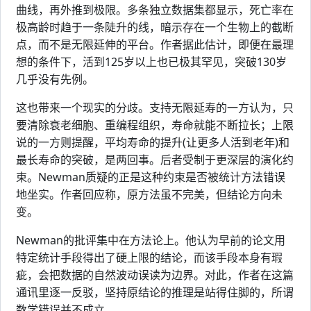
曲线，再外推到极限。多条独立数据集都显示，死亡率在
极高龄时趋于一条陡升的线，暗示存在一个生物上的截断
点，而不是无限延伸的平台。作者据此估计，即便在最理
想的条件下，活到125岁以上也已极其罕见，突破130岁
几乎没有先例。
这也带来一个现实的分歧。支持无限延寿的一方认为，只
要清除衰老细胞、重编程组织，寿命就能不断拉长；上限
说的一方则提醒，平均寿命的提升(让更多人活到老年)和
最长寿命的突破，是两回事。后者受制于更深层的演化约
束。Newman质疑的正是这种约束是否被统计方法错误
地坐实。作者回应称，原方法虽不完美，但结论方向未
变。
Newman的批评集中在方法论上。他认为早前的论文用
特定统计手段得出了硬上限的结论，而该手段本身有瑕
疵，会把数据的自然波动误读为边界。对此，作者在这篇
通讯里逐一反驳，坚持原结论的推理是站得住脚的，所谓
数学错误并不成立。