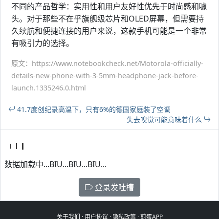
不同的产品哲学：实用性和用户友好性优先于时尚感和噱
头。对于那些不在乎旗舰级芯片和OLED屏幕，但需要持
久续航和便捷连接的用户来说，这款手机可能是一个非常
有吸引力的选择。
原文：https://www.notebookcheck.net/Motorola-officially-
details-new-phone-with-3-5mm-headphone-jack-before-
launch.1335246.0.html
41.7度创纪录高温下，只有6%的德国家庭装了空调
失去嗅觉可能意味着什么
数据加载中...BIU...BIU...BIU...
登录发吐槽
关于我们
·
用户协议
·
隐私政策
·
煎蛋APP