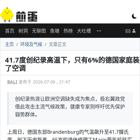
首页
树洞
无聊图
鱼塘
热榜
大吐槽
主页
环境及气候
文章正文
41.7度创纪录高温下，只有6%的德国家庭装
了空调
BALI
发布于 2026.07.06 , 21:47
创纪录热浪让欧洲空调缺失成为焦点，极右翼政党
借此攻击主流气候政策，健康专家则呼吁优先保护
弱势群体。
上周日，德国东部Brandenburg的气温飙升至41.7摄氏
度，创下历史新高。65岁的退休修理工Mario两年前就买