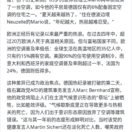
了一台空调，如今他的平房是德国仅有的6%配备固定空
调的住宅之一。"夏天越来越热了，"住在德波边境
Neuzelle的Mario说，"年纪越大，热就越难忍受。"
欧洲正经历有记录以来最严重的热浪。在过去四年中，超
过20万欧洲人死于高温相关原因。但与富裕国家不同，欧
洲的空调普及率极低：全球生活在高温地区的35亿人中，
只有约15%拥有空调。美国90%的住宅使用空调制冷，而
意大利和西班牙的家庭空调普及率刚超过一半，法国为
24%，德国则低得多。
这种差异已成为政治焦点。德国热纪录被打破的第二天，
极右翼政党AfD的建筑事务发言人Marc Bernhard宣称，
他的政党将阻止人们在主流气候意识形态的"祭坛"上被牺
牲，比如能效评级。"气候歇斯底里正在导致更多与热相
关的死亡，因为人们出于意识形态原因放弃了空调等建筑
错误。"这与其一年前的态度形成鲜明对比，当时该党的
健康发言人Martin Sichert还在淡化死亡人数，嘲笑政府