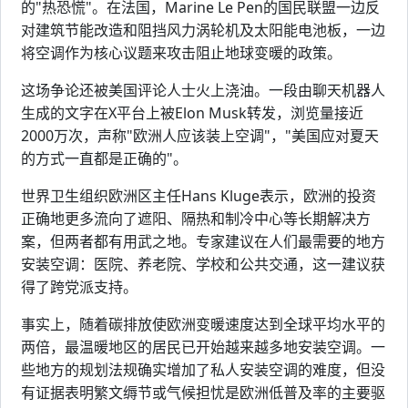
的"热恐慌"。在法国，Marine Le Pen的国民联盟一边反
对建筑节能改造和阻挡风力涡轮机及太阳能电池板，一边
将空调作为核心议题来攻击阻止地球变暖的政策。
这场争论还被美国评论人士火上浇油。一段由聊天机器人
生成的文字在X平台上被Elon Musk转发，浏览量接近
2000万次，声称"欧洲人应该装上空调"，"美国应对夏天
的方式一直都是正确的"。
世界卫生组织欧洲区主任Hans Kluge表示，欧洲的投资
正确地更多流向了遮阳、隔热和制冷中心等长期解决方
案，但两者都有用武之地。专家建议在人们最需要的地方
安装空调：医院、养老院、学校和公共交通，这一建议获
得了跨党派支持。
事实上，随着碳排放使欧洲变暖速度达到全球平均水平的
两倍，最温暖地区的居民已开始越来越多地安装空调。一
些地方的规划法规确实增加了私人安装空调的难度，但没
有证据表明繁文缛节或气候担忧是欧洲低普及率的主要驱