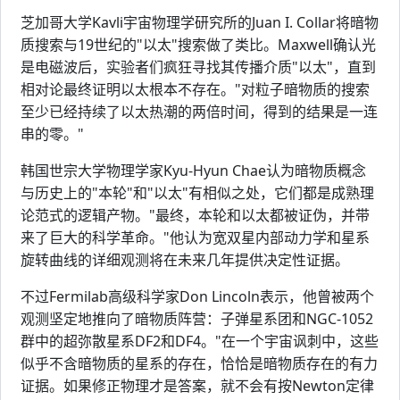
芝加哥大学Kavli宇宙物理学研究所的Juan I. Collar将暗物
质搜索与19世纪的"以太"搜索做了类比。Maxwell确认光
是电磁波后，实验者们疯狂寻找其传播介质"以太"，直到
相对论最终证明以太根本不存在。"对粒子暗物质的搜索
至少已经持续了以太热潮的两倍时间，得到的结果是一连
串的零。"
韩国世宗大学物理学家Kyu-Hyun Chae认为暗物质概念
与历史上的"本轮"和"以太"有相似之处，它们都是成熟理
论范式的逻辑产物。"最终，本轮和以太都被证伪，并带
来了巨大的科学革命。"他认为宽双星内部动力学和星系
旋转曲线的详细观测将在未来几年提供决定性证据。
不过Fermilab高级科学家Don Lincoln表示，他曾被两个
观测坚定地推向了暗物质阵营：子弹星系团和NGC-1052
群中的超弥散星系DF2和DF4。"在一个宇宙讽刺中，这些
似乎不含暗物质的星系的存在，恰恰是暗物质存在的有力
证据。如果修正物理才是答案，就不会有按Newton定律