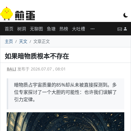
首页
树洞
无聊图
鱼塘
热榜
大吐槽
主页
天文
文章正文
如果暗物质根本不存在
BALI
发布于 2026.07.07 , 08:01
暗物质占宇宙质量的85%却从未被直接探测到。多
位专家探讨了一个大胆的可能性：也许我们误解了
引力定律。