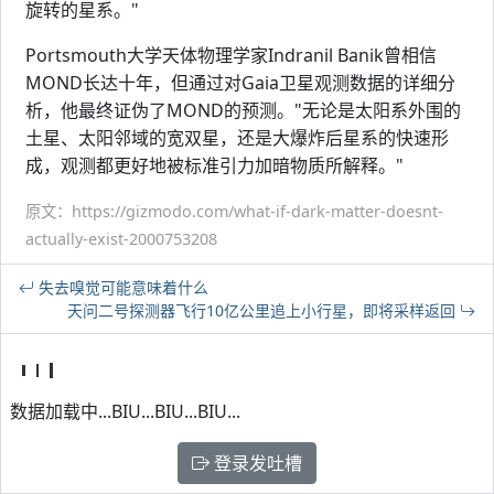
旋转的星系。"
Portsmouth大学天体物理学家Indranil Banik曾相信
MOND长达十年，但通过对Gaia卫星观测数据的详细分
析，他最终证伪了MOND的预测。"无论是太阳系外围的
土星、太阳邻域的宽双星，还是大爆炸后星系的快速形
成，观测都更好地被标准引力加暗物质所解释。"
原文：https://gizmodo.com/what-if-dark-matter-doesnt-
actually-exist-2000753208
失去嗅觉可能意味着什么
天问二号探测器飞行10亿公里追上小行星，即将采样返回
数据加载中...BIU...BIU...BIU...
登录发吐槽