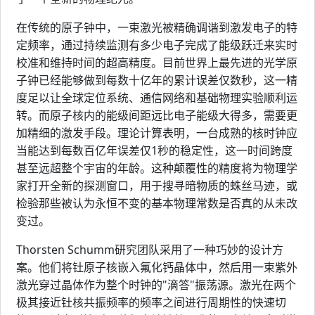
在传统的原子钟中，一束激光被精确调谐到激发电子的特
定频率，通过持续监测有多少电子完成了能级跃迁来实时
校准和维持时间的超高精度。目前世界上最先进的光学原
子钟已经能够做到每数十亿年的累计误差仅数秒，这一精
度足以让全球定位系统、通信网络和基础物理实验顺利运
转。而原子核内的能级间距远比电子能级大得多，需要更
加精细的激发手段。理论计算表明，一台成熟的核时钟应
当能达到每数百亿年误差仅1秒的稳定性，这一时间跨度
甚至远超整个宇宙的年龄。这种颠覆性的精度将为物理学
家打开全新的探测窗口，用于搜寻暗物质的蛛丝马迹，或
检验那些被认为永恒不变的基本物理常数是否真的从未改
变过。
Thorsten Schumm研究团队采用了一种巧妙的设计方
案。他们将钍原子核嵌入氟化钙晶体中，然后用一束紫外
激光穿过晶体作为整个时钟的"滴答"振荡源。激光在两个
极其接近钍核共振频率的频率之间进行周期性的快速切