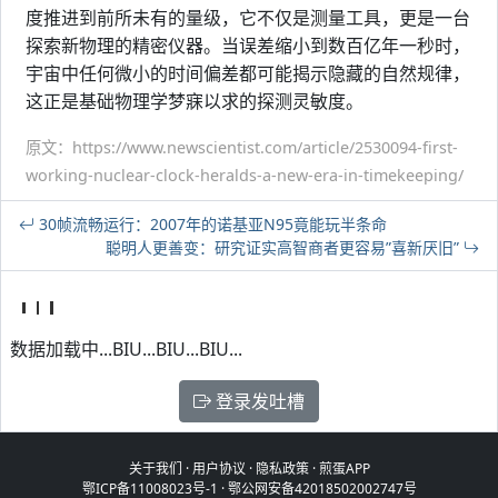
度推进到前所未有的量级，它不仅是测量工具，更是一台
探索新物理的精密仪器。当误差缩小到数百亿年一秒时，
宇宙中任何微小的时间偏差都可能揭示隐藏的自然规律，
这正是基础物理学梦寐以求的探测灵敏度。
原文：https://www.newscientist.com/article/2530094-first-
working-nuclear-clock-heralds-a-new-era-in-timekeeping/
30帧流畅运行：2007年的诺基亚N95竟能玩半条命
聪明人更善变：研究证实高智商者更容易”喜新厌旧”
数据加载中...BIU...BIU...BIU...
登录发吐槽
关于我们
·
用户协议
·
隐私政策
·
煎蛋APP
鄂ICP备11008023号-1
·
鄂公网安备42018502002747号