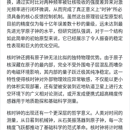
换，通过实时比对两种频率被钍核吸收的强度差异来对激
光频率进行闭环微调，从而完成了真正意义上"时钟"所必
须具备的核心反馈控制机制。虽然这台原理验证型原型机
目前的精度仅为每十亿年误差数十秒的量级，远未达到最
先进光学原子钟的水平，但研究团队强调，对于一个结构
如此简单的初始原型来说，它已经展示了令人振奋的稳定
性表现和巨大的优化空间。
核时钟还拥有原子钟无法比拟的独特物理优势。由于原子
核深藏在原子的最内部，完全不受外围电子层混乱而嘈杂
的电磁环境影响，其内部的量子跃迁极其纯净稳定。这一
特性使得核时钟对外部物理效应异常敏感，不仅能以更小
的体积实现部署，还有望被安装到近地轨道卫星上进行太
空环境下的广义相对论测试，或开发成便携式超高精度传
感器用于地质勘探和基础科学测量。
核时钟的出现还有一个更深层的哲学意义。人类对时间的
测量，从日晷到机械钟，从石英振荡器到原子钟，每一次
精度飞跃都推动了基础科学的范式革命。核时钟将计时精