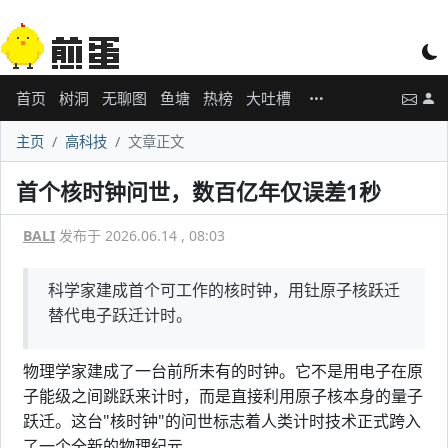
首页
树洞
无聊图
鱼塘
热榜
大吐槽
主页
高科技
文章正文
首个核时钟问世，数百亿年仅误差1秒
BALI
发布于 2026.06.14 , 08:03
科学家建成首个可工作的核时钟，用钍原子核跃迁
替代电子跃迁计时。
物理学家建成了一台前所未有的时钟。它不是用电子在原
子能级之间跳跃来计时，而是直接利用原子核本身的量子
跃迁。这台"核时钟"的问世标志着人类计时技术正式跨入
了一个全新的物理纪元。