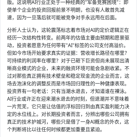
版。这说明AI行业正处于一种经典的"军备竞赛困境"：即
使单个企业的投资回报前景不明朗，也没有人敢首先减
速，因为一旦落后就可能被竞争对手永远甩在后面。
分析人士认为，这轮震荡标志着市场对AI的定价逻辑正在
经历一次结构性转变。前两年的估值主要由预期和愿景驱
动，投资者愿意为任何带有"AI"标签的公司支付高溢价。
但如今市场开始要求真实的证据：营收增长路径在哪里？
可持续的利润率在哪里？对于已砸下巨资但尚未展现出清
晰商业模式的企业，未来的融资环境可能会急剧收紧。不
过对那些真正拥有技术壁垒和稳定现金流的企业而言，这
场去泡沫化的调整反而是市场回归理性的一种健康表现。
投资界有一句老话：只有当潮水退去，才知道谁在裸泳。
AI行业或许正在迎来潮水退去的时刻，但退潮并不意味着
一片荒芜，它只是让估值的浮标回归到由真实盈利能力决
定的水位线上。对长期投资者而言，分辨出哪些公司拥有
真正的技术护城河，哪些只是借了一身AI概念的外衣，这
个判断将比以往任何时候都更加重要且紧迫。