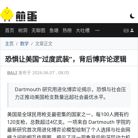
首页
树洞
无聊图
鱼塘
热榜
大吐槽
主页
数学
文章正文
恐惧让美国”过度武装”，背后博弈论逻辑
BALI
发布于 2026.06.07 , 08:05
Dartmouth 研究用进化博弈论揭示，恐惧与社会压
力正推动美国枪支数量远超社会最优水平。
美国是全球民用枪支最密集的国家之一，每100人拥有约
120支枪，总数超过4亿支。一项来自 Dartmouth 学院的
最新研究首次用进化博弈论模型绘制了个人选择与社会网
络之间的相互作用图，揭示了这一现象背后的深层动力机