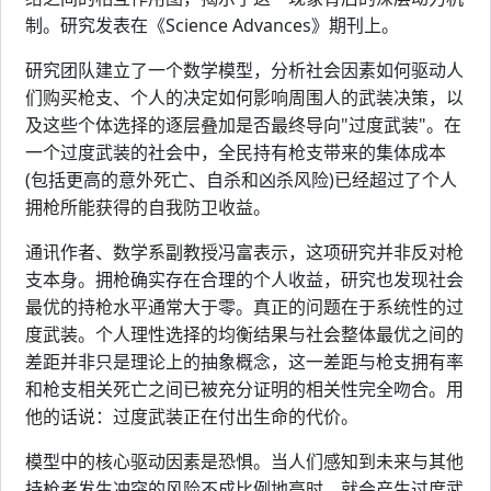
制。研究发表在《Science Advances》期刊上。
研究团队建立了一个数学模型，分析社会因素如何驱动人
们购买枪支、个人的决定如何影响周围人的武装决策，以
及这些个体选择的逐层叠加是否最终导向"过度武装"。在
一个过度武装的社会中，全民持有枪支带来的集体成本
(包括更高的意外死亡、自杀和凶杀风险)已经超过了个人
拥枪所能获得的自我防卫收益。
通讯作者、数学系副教授冯富表示，这项研究并非反对枪
支本身。拥枪确实存在合理的个人收益，研究也发现社会
最优的持枪水平通常大于零。真正的问题在于系统性的过
度武装。个人理性选择的均衡结果与社会整体最优之间的
差距并非只是理论上的抽象概念，这一差距与枪支拥有率
和枪支相关死亡之间已被充分证明的相关性完全吻合。用
他的话说：过度武装正在付出生命的代价。
模型中的核心驱动因素是恐惧。当人们感知到未来与其他
持枪者发生冲突的风险不成比例地高时，就会产生过度武