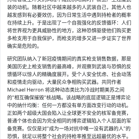
装的动机。随着社区中越来越多的人武装自己，其他人也
越发感到有必要效仿，因为日常生活中遇到持枪者的概率
在持续上升。于是出现了一个自我强化的反馈循环：人们
将世界视为更具威胁性的地方，这种恐惧驱使他们购买更
多枪支用于自我保护，而枪支的增多又进一步证实了世界
确实是危险的。
研究团队纳入了新冠疫情期间的真实枪支销售数据，那是
美国历史上枪支销售的最高峰，并观察到武装与恐惧的反
馈循环以惊人的精确度展开。受个人安全忧虑、社会动荡
和疫情走向驱动，大量民众争相购买武器。共同作者
Michael Herron 将这种动态类比为冷战时期美苏之间
的"相互确保摧毁"核战略。该战略的底层逻辑正是博弈论
中的纳什均衡：任何一方都没有单方面改变行动的动机。
正如两个超级大国会陷入让全球更不安全的核军备竞赛，
普通个体也会因为完全相同的博弈逻辑陷入个人层面的军
备竞赛。仅仅是对"成为一场对抗中唯一没有武器的人"的
恐惧，就足以将整个社会的持枪率推至远超最优的水平。