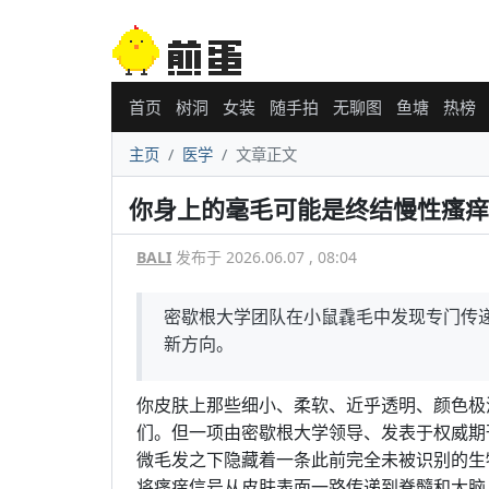
首页
树洞
女装
随手拍
无聊图
鱼塘
热榜
主页
医学
文章正文
你身上的毫毛可能是终结慢性瘙痒
BALI
发布于 2026.06.07 , 08:04
密歇根大学团队在小鼠毳毛中发现专门传递
新方向。
你皮肤上那些细小、柔软、近乎透明、颜色极
们。但一项由密歇根大学领导、发表于权威期刊
微毛发之下隐藏着一条此前完全未被识别的生
将瘙痒信号从皮肤表面一路传递到脊髓和大脑