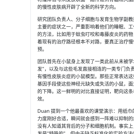
的慢性皮肤病开辟了全新的科学方向。
研究团队负责人、分子细胞与发育生物学副教授 
主要的症状之一，严重影响着他们的睡眠、工
的方法，比如用于蚊虫叮咬和毒藤皮炎的药物
着现有的治疗路径根本不对路，要真正治疗慢
预。
团队首先在小鼠身上发现了一类此前从未被学
发"，以及与这些毛发直接相连的一类专门负
有慢性皮肤炎症的小鼠模型。那些正常表达这
基因手段使这些神经元缺失或失活的小鼠，面
的下降。这一鲜明的对比直接证明，靶向这条
效。
Duan 提到一个他最喜欢的课堂演示：用纸
力度刚好合适，瞬间就会感到一阵难以抑制的
没有人知道其背后的分子和细胞机制。事实上
发是"特殊的"，但由于缺乏标准化的实验方法