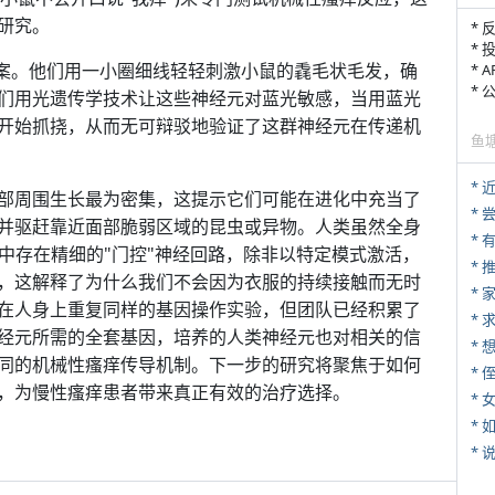
研究。
* 
* 
方案。他们用一小圈细线轻轻刺激小鼠的毳毛状毛发，确
* 
*
们用光遗传学技术让这些神经元对蓝光敏感，当用蓝光
开始抓挠，从而无可辩驳地验证了这群神经元在传递机
鱼
*
部周围生长最为密集，这提示它们可能在进化中充当了
*
并驱赶靠近面部脆弱区域的昆虫或异物。人类虽然全身
髓中存在精细的"门控"神经回路，除非以特定模式激活，
*
，这解释了为什么我们不会因为衣服的持续接触而无时
*
在人身上重复同样的基因操作实验，但团队已经积累了
*
经元所需的全套基因，培养的人类神经元也对相关的信
同的机械性瘙痒传导机制。下一步的研究将聚焦于如何
* 
，为慢性瘙痒患者带来真正有效的治疗选择。
*
*
*