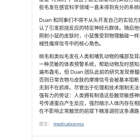
些毛发在感官科学领域一直未得到充分的系统
Duan 和同事们不得不从头开发自己的实验
认了引发抓挠反应的特定神经元群体。随后他
照射小鼠的皮肤时，小鼠像受到物理触碰一样
械性瘙痒信号中的核心角色。
桃毛和类似毛发在人类和哺乳动物的嘴部及耳
一种灵敏的体表预警系统，帮助动物及时感知
遍布毳毛，但 Duan 团队此前的研究发现脊
否则日常衣物与皮肤的摩擦信号会被基本阻断
无刻不在抓痒。尽管出于伦理和技术限制无法
强有力的旁证：人类拥有制造这些触觉敏感神
号传递蛋白产生反应，强烈暗示人体内存在相
在不影响正常触觉的前提下精准调控这条通路
原文：
medicalxpress