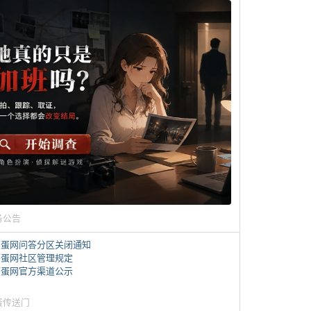
务公告
煎蛋网问答分区关闭通知
煎蛋网社区管理规定
煎蛋网官方渠道公示
蛋传送门