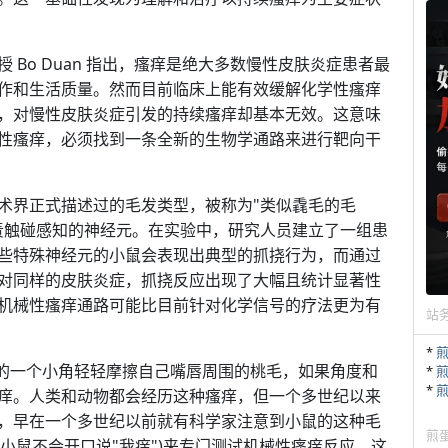
Bo Duan 指出，瘙痒是绝大多数慢性皮肤炎症患者最
作和生活质量。然而目前临床上能有效缓解化学性瘙痒
，对慢性皮肤炎症引发的持续瘙痒却基本无效。这意味
性瘙痒，必须找到一条全新的生物学通路来进行靶向干
术界正式描述过的毛发类型，被称为"类似毳毛的毛
责触碰感知的神经元。在实验中，研究人员建立了一组患
些特殊神经元的小鼠会表现出典型的抓挠行为，而通过
对同样的皮肤炎症，抓挠反应出现了大幅且统计显著性
机械性瘙痒通路可能比目前针对化学信号的疗法更为有
站
*
巾的一个小角轻轻摩擦自己嘴唇周围的桃毛，如果角度和
*
*
痒。人类和动物都会经历这种瘙痒，但一个多世纪以来
，早在一个多世纪以前就有科学家注意到小鼠的这种毛
煎
(小鼠不会开口说"我痒")来专门测试机械性瘙痒反应，这