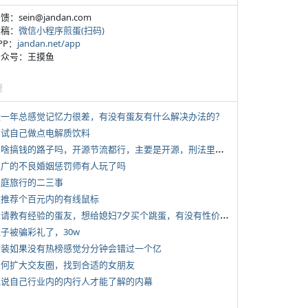
反馈：sein@jandan.com
投稿：
微信小程序煎蛋(扫码)
APP：
jandan.net/app
 公众号：王摸鱼
塘
 近一年总感觉记忆力很差，有没有蛋友有什么解决办法的？
 尝试自己做点电解质饮料
*
有啥搞钱的路子吗，开源节流都行，主要是开源，刑法里的咱不做
 推广的不良婚姻惩罚师有人玩了吗
 家庭旅行的二三事
 求推荐个百元内的有线鼠标
*
想请教有经验的蛋友，想给媳妇7夕买个跳蛋，有没有性价比高的推荐
侄子被骗彩礼了，30w
 女装如果没有热榜感觉分分钟会错过一个亿
 如何扩大交友圈，找到合适的女朋友
 说说自己行业内的内行人才能了解的内幕