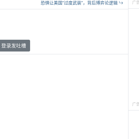
广
恐惧让美国”过度武装”，背后博弈论逻辑
登录发吐槽
广