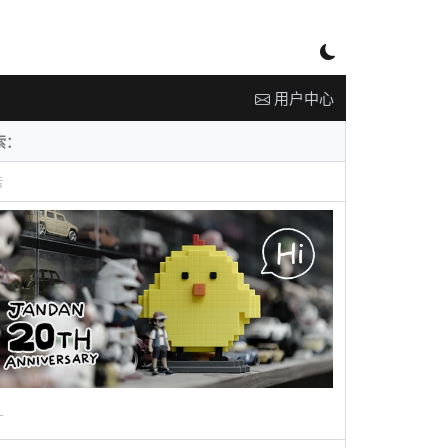
用户中心
告
广