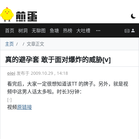
首页
树洞
无聊图
鱼塘
热榜
大吐槽
主页
文章正文
真的避孕套 敢于面对爆炸的威胁[v]
oioi
发布于 2009.10.29 , 14:18
看完后，大家一定很想知道该TT 的牌子。另外，就是视
频中这男人话太多啦。时长3分钟：
[-]
视频
原链接