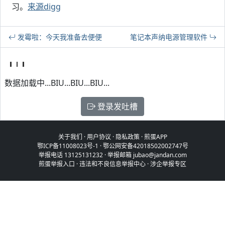
习。
来源digg
发霉啦：今天我准备去便便
笔记本声纳电源管理软件
数据加载中...BIU...BIU...BIU...
登录发吐槽
关于我们
·
用户协议
·
隐私政策
·
煎蛋APP
鄂ICP备11008023号-1
·
鄂公网安备42018502002747号
举报电话 13125131232 · 举报邮箱 jubao@jandan.com
煎蛋举报入口
·
违法和不良信息举报中心
·
涉企举报专区