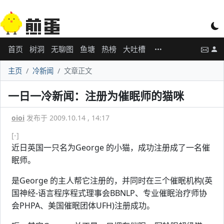
首页
树洞
无聊图
鱼塘
热榜
大吐槽
主页
冷新闻
文章正文
一日一冷新闻：注册为催眠师的猫咪
oioi
发布于 2009.10.14 , 14:17
[-]
近日英国一只名为George 的小猫，成功注册成了一名催
眠师。
是George 的主人帮它注册的，并同时在三个催眠机构(英
国神经-语言程序程式理事会BBNLP、专业催眠治疗师协
会PHPA、美国催眠团体UFH)注册成功。