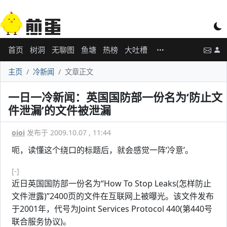
首页
树洞
无聊图
鱼塘
热榜
大吐槽
主页
冷新闻
文章正文
一日一冷新闻：英国国防部一份名为‘防止文
件泄漏’的文件被泄漏
oioi
发布于 2009.10.07 , 11:44
呃，读懂这个绕口的标题后，就会感觉一阵‘冷意’。
[-]
近日英国国防部一份名为“How To Stop Leaks(怎样防止
文件泄露)”2400页的文件在互联网上被曝光。该文件发布
于2001年，代号为Joint Services Protocol 440(第440号
联合服务协议)。