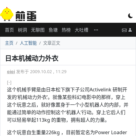
首页
树洞
无聊图
鱼塘
热榜
大吐槽
主页
人工智能
文章正文
日本机械动力外衣
oioi
发布于 2009.10.02 , 11:29
[-]
这个机械手臂是由日本松下旗下子公司Activelink 研制开
发的‘机械动力外衣’。就像某些科幻电影中的那样，穿上
这个玩意之后，就好像置身于一个小型机器人的内部，并
能通过简单的动作控制这个‘机器人’行动。穿上它后人们
可以轻易举起113kg 的重物，拥有超人的力量。
这个玩意自生重量226kg ，目前暂定名为Power Loader