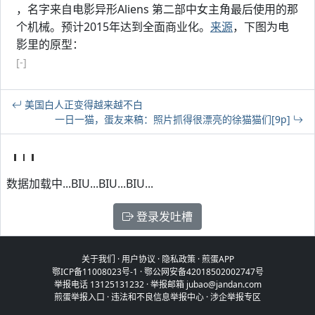
，名字来自电影异形Aliens 第二部中女主角最后使用的那
个机械。预计2015年达到全面商业化。
来源
，下图为电
影里的原型：
[-]
美国白人正变得越来越不白
一日一猫，蛋友来稿：照片抓得很漂亮的徐猫猫们[9p]
数据加载中...BIU...BIU...BIU...
登录发吐槽
关于我们
·
用户协议
·
隐私政策
·
煎蛋APP
鄂ICP备11008023号-1
·
鄂公网安备42018502002747号
举报电话 13125131232 · 举报邮箱 jubao@jandan.com
煎蛋举报入口
·
违法和不良信息举报中心
·
涉企举报专区