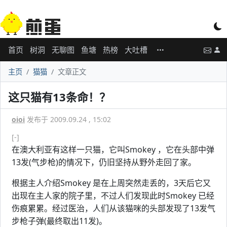
首页
树洞
无聊图
鱼塘
热榜
大吐槽
主页
猫猫
文章正文
这只猫有13条命！？
oioi
发布于 2009.09.24 , 15:02
[-]
在澳大利亚有这样一只猫，它叫Smokey ，它在头部中弹
13发(气步枪)的情况下，仍旧坚持从野外走回了家。
根据主人介绍Smokey 是在上周突然走丢的，3天后它又
出现在主人家的院子里，不过人们发现此时Smokey 已经
伤痕累累。经过医治，人们从该猫咪的头部发现了13发气
步枪子弹(最终取出11发)。