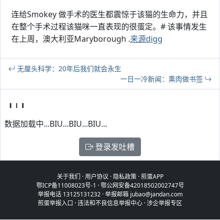
连给Smokey 做手术的医生都震惊于该猫的生命力，并且
在整个手术过程该猫咪一直表现的很蛋定。# 该事情发生
在上周，澳大利亚Maryborough .
来源digg
无厘头科学：20年后我们就会永生
一日一冷新闻：熏肉做书签
数据加载中...BIU...BIU...BIU...
登录发吐槽
关于我们
·
用户协议
·
隐私政策
·
煎蛋APP
鄂ICP备11008023号-1
·
鄂公网安备42018502002747号
举报电话 13125131232 · 举报邮箱 jubao@jandan.com
煎蛋举报入口
·
违法和不良信息举报中心
·
涉企举报专区