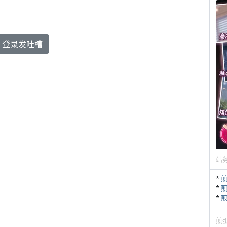
登录发吐槽
站
*
*
*
煎