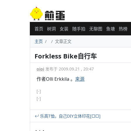
首页
树洞
女装
随手拍
无聊图
鱼塘
热榜
主页
文章正文
Forkless Bike自行车
oioi
发布于 2009.09.21 , 20:47
作者Olli Erkkila 。
来源
[-]
[-]
乐高T恤，自己DIY立体印花[□□]