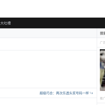
大吐槽
广
超级巧合：两次乐透头奖号码一样
推