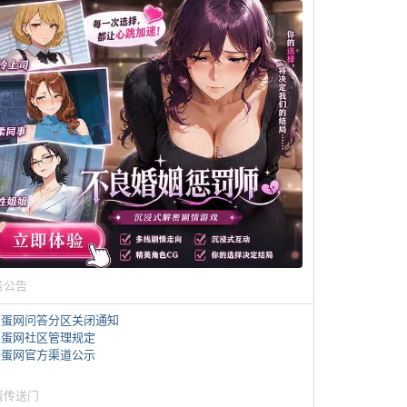
务公告
煎蛋网问答分区关闭通知
煎蛋网社区管理规定
煎蛋网官方渠道公示
蛋传送门