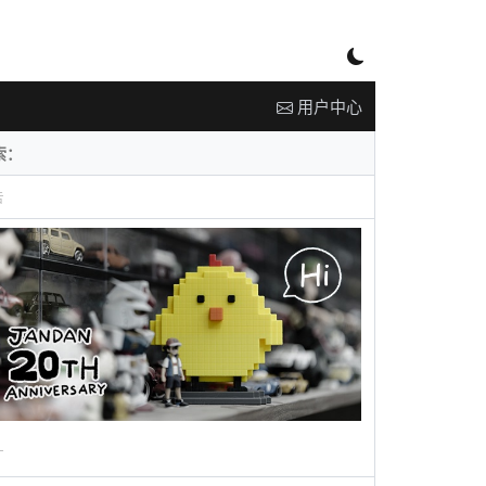
用户中心
告
广