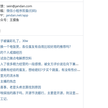
反馈：sein@jandan.com
投稿：
微信小程序煎蛋(扫码)
APP：
jandan.net/app
 公众号：王摸鱼
塘
侄子被骗彩礼了，30w
 想换一个电饭煲，各位蛋友有自用比较好用的推荐吗？
 我的个人戒烟经历
 尝试自己做点电解质饮料
*
投入了很多精力经营的一段感情，被女方评价说在向下兼容我，感觉有点破防
*
想请教有经验的蛋友，想给媳妇7夕买个跳蛋，有没有性价比高的推荐
 千里光的流水账
女主播的热恋
 大喜事，老是头疼总算找到原因
*
有啥搞钱的路子吗，开源节流都行，主要是开源，刑法里的咱不做
打工记、