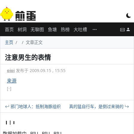
首页
树洞
无聊图
鱼塘
热榜
大吐槽
主页
文章正文
注意男生的表情
oioi
发布于 2009.09.15 , 15:55
来源
[-]
邪门地球人：抵制海豚组织
真的猛自行车，是倒过来骑的
数据加载中...BIU...BIU...BIU...