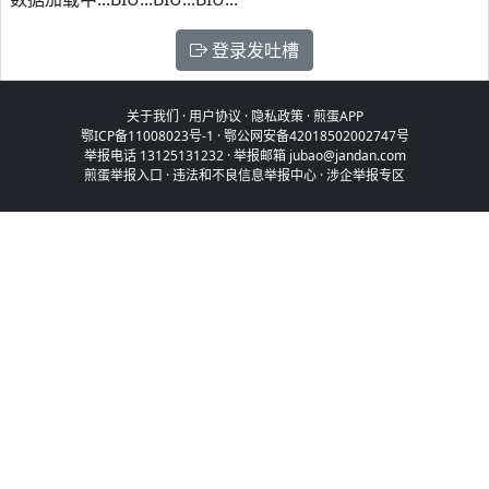
登录发吐槽
关于我们
·
用户协议
·
隐私政策
·
煎蛋APP
鄂ICP备11008023号-1
·
鄂公网安备42018502002747号
举报电话 13125131232 · 举报邮箱 jubao@jandan.com
煎蛋举报入口
·
违法和不良信息举报中心
·
涉企举报专区