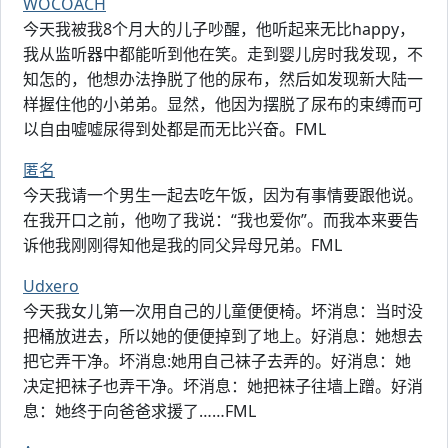
WOCOACH
今天我被我8个月大的儿子吵醒，他听起来无比happy，
我从监听器中都能听到他在笑。走到婴儿房时我发现，不
知怎的，他想办法挣脱了他的尿布，然后如发现新大陆一
样握住他的小弟弟。显然，他因为摆脱了尿布的束缚而可
以自由嘘嘘尿得到处都是而无比兴奋。FML
匿名
今天我请一个男生一起去吃午饭，因为有事情要跟他说。
在我开口之前，他吻了我说：“我也爱你”。而我本来要告
诉他我刚刚得知他是我的同父异母兄弟。FML
Udxero
今天我女儿第一次用自己的儿童便便椅。坏消息：当时没
把桶放进去，所以她的便便掉到了地上。好消息：她想去
把它弄干净。坏消息:她用自己袜子去弄的。好消息：她
决定把袜子也弄干净。坏消息：她把袜子往墙上蹭。好消
息：她终于向爸爸求援了……FML