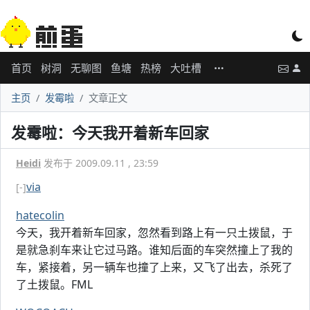
首页
树洞
无聊图
鱼塘
热榜
大吐槽
主页
发霉啦
文章正文
发霉啦：今天我开着新车回家
Heidi
发布于 2009.09.11 , 23:59
via
[-]
hatecolin
今天，我开着新车回家，忽然看到路上有一只土拨鼠，于
是就急刹车来让它过马路。谁知后面的车突然撞上了我的
车，紧接着，另一辆车也撞了上来，又飞了出去，杀死了
了土拨鼠。FML