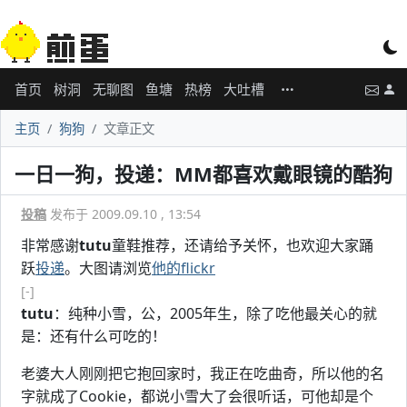
首页
树洞
无聊图
鱼塘
热榜
大吐槽
主页
狗狗
文章正文
一日一狗，投递：MM都喜欢戴眼镜的酷狗
投稿
发布于 2009.09.10 , 13:54
非常感谢
tutu
童鞋推荐，还请给予关怀，也欢迎大家踊
跃
投递
。大图请浏览
他的flickr
[-]
tutu
：纯种小雪，公，2005年生，除了吃他最关心的就
是：还有什么可吃的！
老婆大人刚刚把它抱回家时，我正在吃曲奇，所以他的名
字就成了Cookie，都说小雪大了会很听话，可他却是个