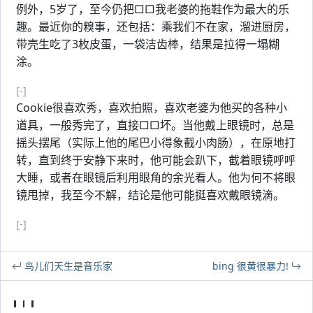
例外，5岁了，至今仍把□□我老婆的拖鞋作为最大的乐
趣。最近你的糗事，还包括：乘我们不在家，溜进厨房，
带壳生吃了3枚皮蛋，一袋洁齿棒，结果是拉得一塌糊
涂。
[-]
Cookie很喜欢秀，喜欢拍照，喜欢老婆为他买的各种小
道具，一般秀完了，直接□□坏。当他戴上眼镜时，总是
摇头摆尾（实际上他的尾巴小得象截小肉肠），在原地打
转，直到终于安静下来时，他可能会趴下，截着眼镜呼呼
大睡，或者在眼镜后利用眼角的余光看人。他为何不将眼
镜甩掉，我至今不解，结论是他可能挺喜欢戴眼镜滴。
[-]
鸟儿们天生是音乐家
bing 很黄很暴力!