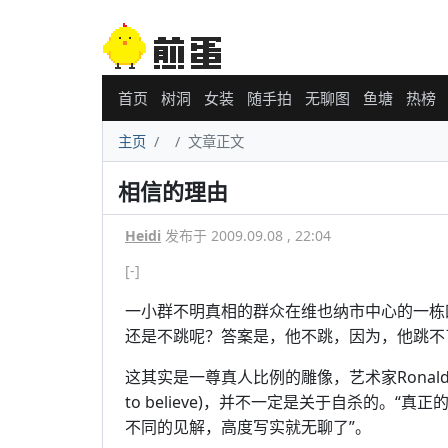
首页
树洞
女装
随手拍
无聊图
鱼塘
热榜
主页
文章正文
相信的理由
Heidi
发布于 2009.09.08 , 22:04
[-]
一小群不明真相的群众在维也纳市中心的一栋
还是不跳呢？答案是，他不跳，因为，他跳不
这其实是一尊真人比例的雕像，艺术家Ronald K
to believe)，并不一定是关于自杀的。
不同的见解，高度写实就无聊了”。