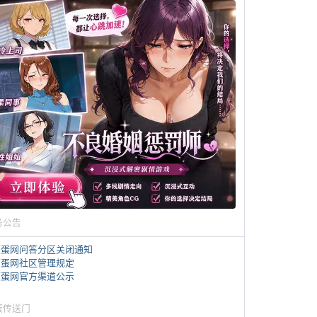
务公告
煎蛋网问答分区关闭通知
煎蛋网社区管理规定
煎蛋网官方渠道公示
蛋传送门