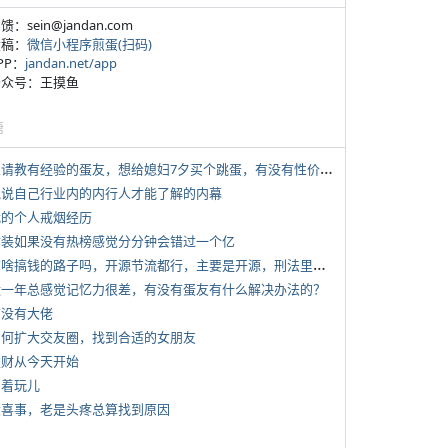
反馈：sein@jandan.com
投稿：
微信小程序煎蛋(扫码)
APP：
jandan.net/app
 公众号：王摸鱼
塘
*
想请教有经验的蛋友，想给媳妇7夕买个跳蛋，有没有性价比高的推荐
 说说自己行业内的内行人才能了解的内幕
 我的个人戒烟经历
 女装如果没有热榜感觉分分钟会错过一个亿
*
有啥搞钱的路子吗，开源节流都行，主要是开源，刑法里的咱不做
 近一年总感觉记忆力很差，有没有蛋友有什么解决办法的？
有没有大佬
 如何扩大交友圈，找到合适的女朋友
 发财从今天开始
写着玩儿
 大喜事，老是头疼总算找到原因