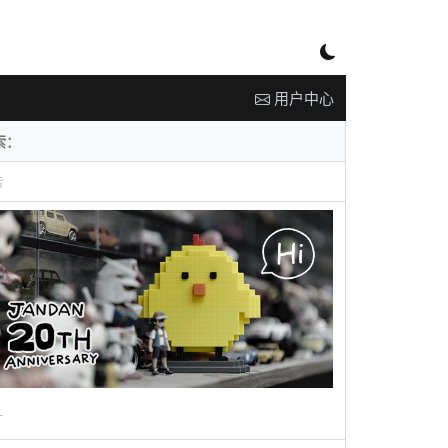
用户中心
告
广