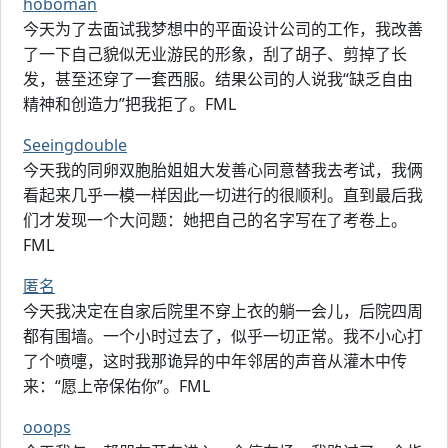
hoboman
今天为了去面试我梦想中的平面设计公司的工作，我改善
了一下自己貌似无业游民的形象，刮了胡子、剪掉了长
发，甚至还穿了一套西服。结果公司的人说我“缺乏自由
精神和创造力”把我拒了。FML
Seeingdouble
今天我的同卵双胞胎姐姐大发善心同意替我去考试，我俩
看起来几乎一模一样因此一切进行的很顺利。直到最后我
们才发现一个大问题：她把自己的名字写在了考卷上。
FML
匿名
今天我决定在自家后院里不穿上衣的躺一会儿，后院四周
都有围墙。一个小时过去了，似乎一切正常。我不小心打
了个喷嚏，这时我那诡异的中年邻居的声音从灌木中传
来：“愿上帝保佑你”。FML
ooops