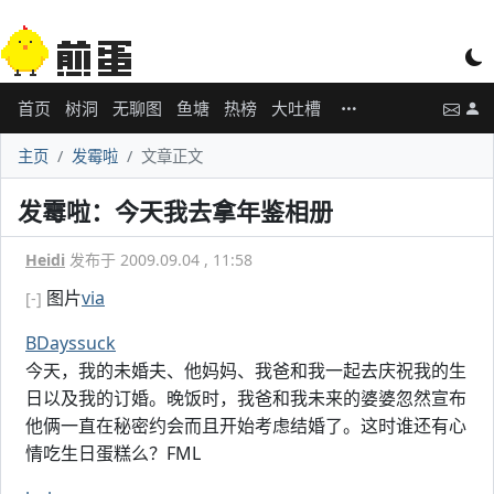
首页
树洞
无聊图
鱼塘
热榜
大吐槽
主页
发霉啦
文章正文
发霉啦：今天我去拿年鉴相册
Heidi
发布于 2009.09.04 , 11:58
图片
via
[-]
BDayssuck
今天，我的未婚夫、他妈妈、我爸和我一起去庆祝我的生
日以及我的订婚。晚饭时，我爸和我未来的婆婆忽然宣布
他俩一直在秘密约会而且开始考虑结婚了。这时谁还有心
情吃生日蛋糕么？FML