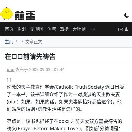
首页
树洞
无聊图
鱼塘
热榜
大吐槽
主页
文章正文
在□□前请先祷告
oioi
发布于 2009.09.03 , 09:44
[-]
伦敦的天主教真理学会/Catholic Truth Society 近日出版
了一本书。该书详细介绍了作为一对虔诚的天主教夫妻
(oioi：如果，如果的话，如果夫妻俩恰好都信这个)，他
们婚后的婚姻+信教生活将是怎样的。
亮点是：该书也描述了在ooxx 之前夫妻双方需要祷告的
祷文(Prayer Before Making Love.)。例如部分祷词是：