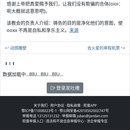
感谢上帝把真爱赐予我们，让我们没有欺骗的合体(oioi：
呃大概就这意思吧)。
该教会的负责人介绍：祷告的目的是净化他们的意图，使
ooxx 不再是自私和享乐主义。
来源
动感雕塑
去火星的单程机票
数据加载中...BIU...BIU...BIU...
登录发吐槽
关于我们
·
用户协议
·
隐私政策
·
煎蛋APP
鄂ICP备11008023号-1
·
鄂公网安备42018502002747号
举报电话 13125131232 · 举报邮箱 jubao@jandan.com
煎蛋举报入口
·
违法和不良信息举报中心
·
涉企举报专区