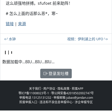
这么顽强地拼搏。sfufoet 前来助阵！
# 怎么上面的话那么恶*，寒~
链接
|
来源
水钟
视频：伊利湖上的 UFO
数据加载中...BIU...BIU...BIU...
登录发吐槽
关于我们
·
用户协议
·
隐私政策
·
煎蛋APP
鄂ICP备11008023号-1
·
鄂公网安备42018502002747号
举报电话 13125131232 · 举报邮箱 jubao@jandan.com
煎蛋举报入口
·
违法和不良信息举报中心
·
涉企举报专区