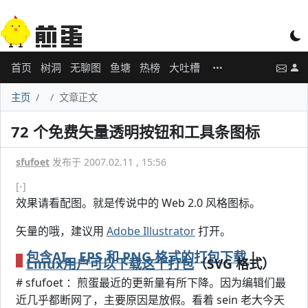
首页
树洞
无聊图
鱼塘
热榜
大吐槽
主页
文章正文
72 个免费矢量透明按钮和工具条图标
sfufoet
发布于 2007.02.11 , 15:56
[-]
效果请看配图。就是传说中的 Web 2.0 风格图标。
矢量的哦，建议用
Adobe Illustrator
打开。
包含AI
、EPS
和 PNG 格式的打包下载
|
Linux用户可以下载这个
打包
（SVG 格式）
# sfufoet ：煎蛋最近的更新量有所下降。因为编辑们最
近几乎都断网了，主要原因是放假。看着 sein 老大今天