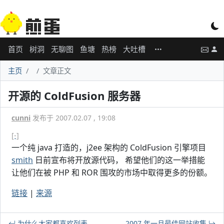
首页
树洞
无聊图
鱼塘
热榜
大吐槽
主页
文章正文
开源的 ColdFusion 服务器
cunni
发布于 2007.02.07 , 19:08
[-]
一个纯 java 打造的，j2ee 架构的 ColdFusion 引擎项目
smith
日前宣布将开放源代码， 希望他们的这一举措能
让他们在被 PHP 和 ROR 围攻的市场中取得更多的份额。
链接
|
来源
为什么大家都喜欢列表
2007 年一月最佳网站收集