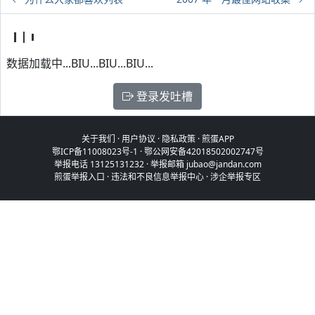
数据加载中...BIU...BIU...BIU...
登录发吐槽
关于我们
·
用户协议
·
隐私政策
·
煎蛋APP
鄂ICP备11008023号-1
·
鄂公网安备42018502002747号
举报电话 13125131232 · 举报邮箱 jubao@jandan.com
煎蛋举报入口
·
违法和不良信息举报中心
·
涉企举报专区