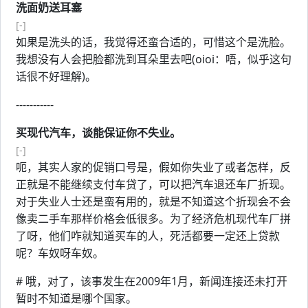
洗面奶送耳塞
[-]
如果是洗头的话，我觉得还蛮合适的，可惜这个是洗脸。
我想没有人会把脸都洗到耳朵里去吧(oioi：唔，似乎这句
话很不好理解)。
-----------
买现代汽车，谈能保证你不失业。
[-]
呃，其实人家的促销口号是，假如你失业了或者怎样，反
正就是不能继续支付车贷了，可以把汽车退还车厂折现。
对于失业人士还是蛮有用的，就是不知道这个折现会不会
像卖二手车那样价格会低很多。为了经济危机现代车厂拼
了呀，他们咋就知道买车的人，死活都要一定还上贷款
呢？车奴呀车奴。
# 哦，对了，该事发生在2009年1月，新闻连接还未打开
暂时不知道是哪个国家。