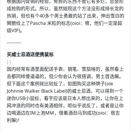
根据国内促销的经验，免费的东西不管它有多烂，总会形
成抢购的形式。所以，虽然妓院这个方法没形成排长龙的
热销，但也有个40多个男士勇敢的站了出来，伸出雪白的
臂膀纹上了Pascha 米粒的标志(oioi：嗯，他们一定是超
级VIP)。
----------
买威士忌酒送便携鼠标
[-]
国内经常有酒里面配送手表、钢笔、雪茄啥的，虽然看上
去都同样傻逼逼的，但少你会认为很搭调，男士首选嘛。
但下面这个案例就比较扯了，如图购买这种牌子(ole
Johnnie Walker Black Label)的威士忌酒，可以得到一个
迷你USB小鼠标，看字应该是日本人想出来的，让你在上
网冲浪的同时也有美酒相伴，呃似乎说反了，或者是让你
边喝酒边在IM上泡MM，借着酒劲马到成功(oioi：很吉
利嘛)！