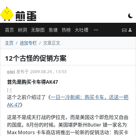
首页
树洞
无聊图
鱼塘
热榜
大吐槽
主页
途加专栏
文章正文
12个古怪的促销方案
oioi
发布于 2009.08.24 , 13:53
首先是购买卡车得AK47
[-]
这个之前介绍过了《
一日一冷新闻：购买卡车，还送一把
AK-47
》
这是不是成天打战的伊拉克，而是美国这个即危险又自由
的国度。8月份的时候。美国堪萨斯州Butler 镇一家名为
Max Motors 卡车商店将推出一轮新的促销活动：购买卡