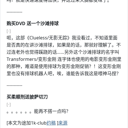
吗？就是快递速度得加快，并送过来火腿都变味了。
-----------
购买DVD 送一个沙滩排球
[-]
呃，这部《Clueless/无影无踪》我没看过，不知道里面
是否真的在讲沙滩排球，如果是的话，那就好理解了。不
过连老外也觉得蹊跷的话……另外这个沙滩排球的名字叫
Transformers/变形金刚 连字体也使用的电影变形金刚里
的那种，难道是使用排球为变形金刚促销？！这变形金刚
里也没有排球机器人吧，唉，谁能告诉我这是喂神马捏？
-----------
买柔顺剂送披萨切刀
[-]
。。。。。。能再不搭一点吗？
[本文为途加1k-club
约稿
]
来源