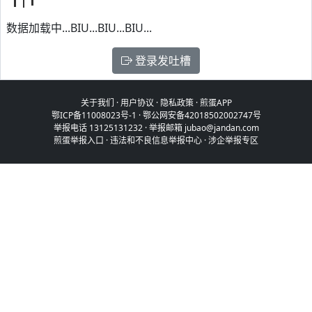
数据加载中...BIU...BIU...BIU...
登录发吐槽
关于我们
·
用户协议
·
隐私政策
·
煎蛋APP
鄂ICP备11008023号-1
·
鄂公网安备42018502002747号
举报电话 13125131232 · 举报邮箱 jubao@jandan.com
煎蛋举报入口
·
违法和不良信息举报中心
·
涉企举报专区