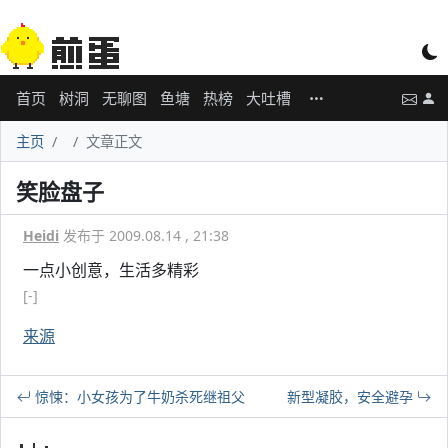
首页
树洞
无聊图
鱼塘
热榜
大吐槽
主页
文章正文
笑脸盘子
Heidi
发布于 2009.08.14 , 21:38
一点小创意，生活多精彩
[-]
来源
惊悚：小女孩为了牛奶杀死继祖父
新型凝胶，安全避孕