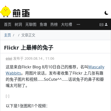
首页
树洞
无聊图
鱼塘
热榜
大吐槽
主页
文章正文
Flickr 上最棒的兔子
oioi
发布于 2009.08.14 , 11:06
这是来自Flickr Blog 8月10日自己的推荐，名叫
Wascally
Wabbits
。用图片说话，发布者收集了Flickr 上几张有趣
的兔子图片和视频……SoCute^^……话说兔子的鼻子和瓣
嘴太可耐了。
[-]
以下是1张图和1个视频：