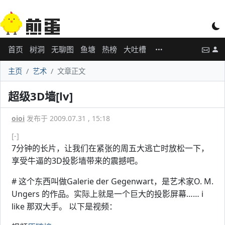
首页
树洞
无聊图
鱼塘
热榜
大吐槽
主页
艺术
文章正文
超级3D墙[lv]
oioi
发布于 2009.07.31 , 15:18
[-]
7分钟的长片，让我们在紧张的周五大逃亡时放松一下，
享受牛逼的3D投影墙带来的震撼吧。
# 这个东西叫做Galerie der Gegenwart，是艺术家O. M.
Ungers 的作品。实际上就是一个巨大的投影屏幕…… i
like 那双大手。 以下是视频：