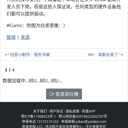
发人员下岗，但是这些人保证说，任何类型的硬件设备他
们都可以提供驱动。
#Cunni：附图为白求恩像：）
链接
|
来源
创意小制作：隐形书架
Wii：哥斯拉来了
数据加载中...BIU...BIU...BIU...
登录发吐槽
关于我们
·
用户协议
·
隐私政策
·
煎蛋APP
鄂ICP备11008023号-1
·
鄂公网安备42018502002747号
举报电话 13125131232 · 举报邮箱 jubao@jandan.com
煎蛋举报入口
·
违法和不良信息举报中心
·
涉企举报专区