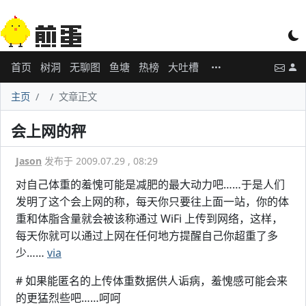
首页
树洞
无聊图
鱼塘
热榜
大吐槽
主页
文章正文
会上网的秤
Jason
发布于 2009.07.29 , 08:29
对自己体重的羞愧可能是减肥的最大动力吧……于是人们
发明了这个会上网的称，每天你只要往上面一站，你的体
重和体脂含量就会被该称通过 WiFi 上传到网络，这样，
每天你就可以通过上网在任何地方提醒自己你超重了多
少……
via
# 如果能匿名的上传体重数据供人诟病，羞愧感可能会来
的更猛烈些吧……呵呵