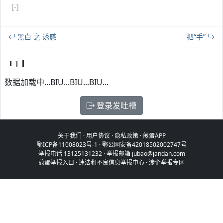
[-]
黑白 之 诱惑
把“手”
数据加载中...BIU...BIU...BIU...
登录发吐槽
关于我们
·
用户协议
·
隐私政策
·
煎蛋APP
鄂ICP备11008023号-1
·
鄂公网安备42018502002747号
举报电话 13125131232 · 举报邮箱 jubao@jandan.com
煎蛋举报入口
·
违法和不良信息举报中心
·
涉企举报专区