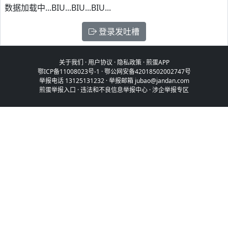
数据加载中...BIU...BIU...BIU...
登录发吐槽
关于我们
·
用户协议
·
隐私政策
·
煎蛋APP
鄂ICP备11008023号-1
·
鄂公网安备42018502002747号
举报电话 13125131232 · 举报邮箱 jubao@jandan.com
煎蛋举报入口
·
违法和不良信息举报中心
·
涉企举报专区