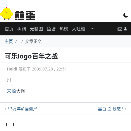
首页
树洞
无聊图
鱼塘
热榜
大吐槽
主页
文章正文
可乐logo百年之战
Heidi
发布于 2009.07.28 , 22:51
[-]
来源
大图
3万年薪当僵尸
黑白 之 诱惑