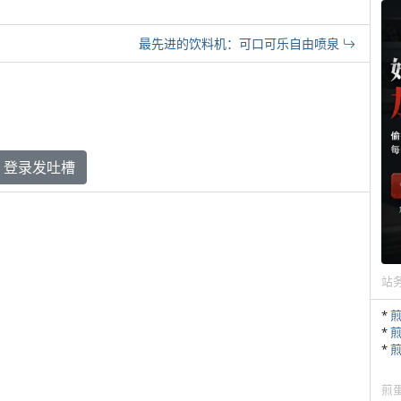
最先进的饮料机：可口可乐自由喷泉
登录发吐槽
站
*
*
*
煎