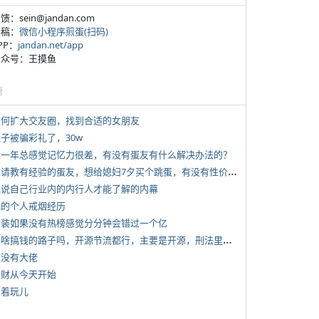
反馈：sein@jandan.com
投稿：
微信小程序煎蛋(扫码)
APP：
jandan.net/app
 公众号：王摸鱼
塘
 如何扩大交友圈，找到合适的女朋友
侄子被骗彩礼了，30w
 近一年总感觉记忆力很差，有没有蛋友有什么解决办法的？
*
想请教有经验的蛋友，想给媳妇7夕买个跳蛋，有没有性价比高的推荐
 说说自己行业内的内行人才能了解的内幕
 我的个人戒烟经历
 女装如果没有热榜感觉分分钟会错过一个亿
*
有啥搞钱的路子吗，开源节流都行，主要是开源，刑法里的咱不做
有没有大佬
 发财从今天开始
写着玩儿