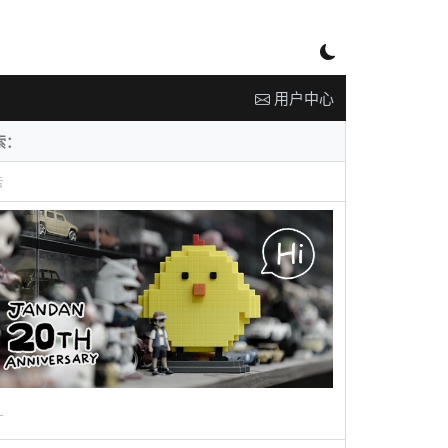
用户中心
告
广