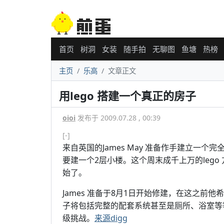
首页
树洞
女装
随手拍
无聊图
鱼塘
热榜
主页
乐高
文章正文
用lego 搭建一个真正的房子
oioi
发布于 2009.07.28 , 00:39
[-]
来自英国的James May 准备作手建立一个
要建一个2层小楼。这个周末成千上万的lego
始了。
James 准备于8月1日开始修建，在这之前他
子将包括完整的配套系统甚至是厕所、浴室等等
级挑战。
来源digg