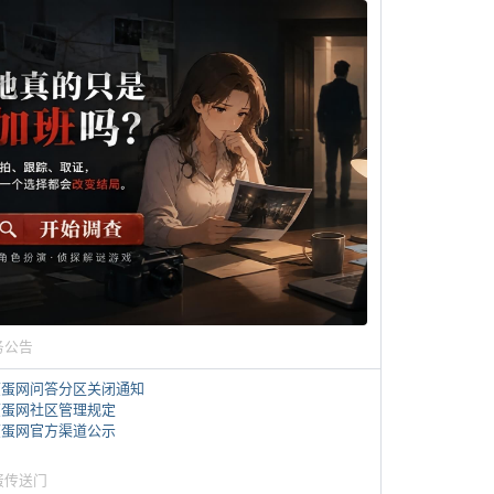
务公告
煎蛋网问答分区关闭通知
煎蛋网社区管理规定
煎蛋网官方渠道公示
蛋传送门