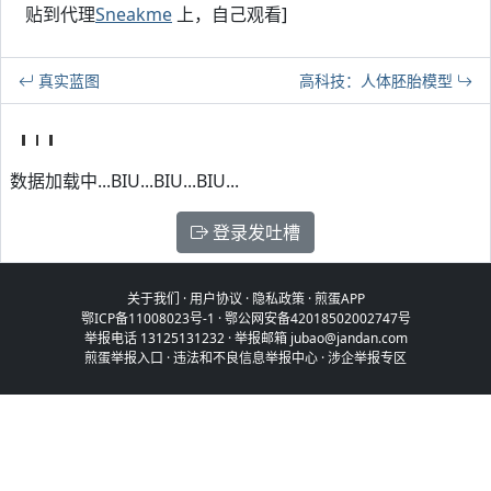
贴到代理
Sneakme
上，自己观看]
真实蓝图
高科技：人体胚胎模型
数据加载中...BIU...BIU...BIU...
登录发吐槽
关于我们
·
用户协议
·
隐私政策
·
煎蛋APP
鄂ICP备11008023号-1
·
鄂公网安备42018502002747号
举报电话 13125131232 · 举报邮箱 jubao@jandan.com
煎蛋举报入口
·
违法和不良信息举报中心
·
涉企举报专区