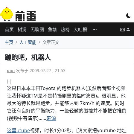
首页
树洞
无聊图
鱼塘
热榜
大吐槽
主页
人工智能
文章正文
蹦跑吧，机器人
oioi
发布于 2009.07.27 , 21:53
[-]
这是日本本丰田Toyota 的跑步机器人(虽然后面那个视频
让我怀疑这TM是不是特摄剧里的临时演员)。很明显，他
最大的特长就是跑步，并能够达到 7km/h 的速度。同时
它还有良好的平衡能力，一些轻微的碰撞并不能把它推倒
(视频中有演示)……
来源
这里utube
视频，时长1分02秒。[请大家把youtube 地址