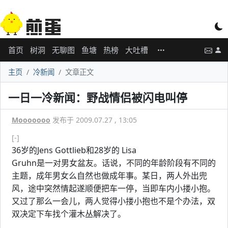
首页
树洞
无聊图
鱼塘
热榜
大吐槽
主页
冷新闻
文章正文
一日一冷新闻：野战情侣被闪电叫停
Mooooooo
发布于 2009.07.27 , 13:05
[-]
36岁的Jens Gottlieb和28岁的 Lisa
Gruhn是一对男女盆友。话说，不同的年龄阶段有不同的
主题，成年男女么自然也做成年事。某日，两人外出兜
风，途中突然情起遂顺便把车一停，当即车内小搂小抱。
又过了那么一会儿，两人觉得小搂小抱也不是个办法，双
双决定下车找个灌木丛解决了。